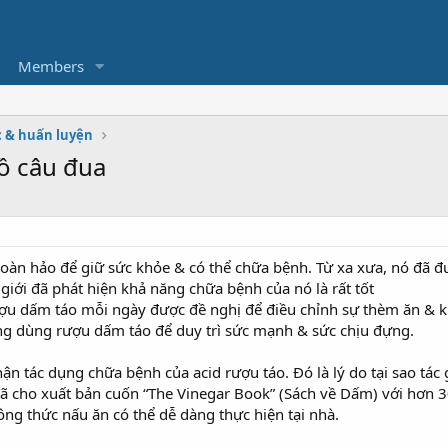
Members
c & huấn luyện
bồ câu đua
oàn hảo để giữ sức khỏe & có thể chữa bệnh. Từ xa xưa, nó đã đ
giới đã phát hiện khả năng chữa bệnh của nó là rất tốt
rượu dấm táo mỗi ngày được đề nghị để điều chỉnh sự thèm ăn & k
ng dùng rượu dấm táo để duy trì sức mạnh & sức chịu đựng.
ận tác dụng chữa bệnh của acid rượu táo. Đó là lý do tại sao tác
đã cho xuất bản cuốn “The Vinegar Book” (Sách về Dấm) với hơn 
ông thức nấu ăn có thể dễ dàng thực hiện tại nhà.