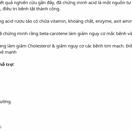
kết quả nghiên cứu gần đây, đã chứng minh acid là một nguồn tự
 điều trị bệnh tật thành công.
acid rượu táo có chứa vitamin, khoáng chất, enzyme, axit amin,
ã chứng minh rằng beta-carotene làm giảm nguy cơ mắc bệnh và 
ăng làm giảm Cholesterol & giảm nguy cơ các bệnh tim mạch. Điề
hoẻ mạnh
hỗ trợ:
hường.
.