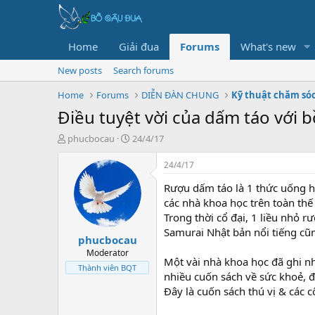
Home
Giải đua
Forums
What's new
New posts
Search forums
Home
Forums
DIỄN ĐÀN CHUNG
Kỹ thuật chăm só
Điều tuyệt vời của dấm táo với 
T
N
phucbocau
24/4/17
h
g
r
à
24/4/17
e
y
Rượu dấm táo là 1 thức uống h
a
g
d
ử
các nhà khoa học trên toàn thế 
s
i
Trong thời cổ đại, 1 liều nhỏ 
t
Samurai Nhật bản nổi tiếng cũ
phucbocau
a
r
Moderator
Một vài nhà khoa học đã ghi nh
t
Thành viên BQT
nhiều cuốn sách về sức khoẻ, 
e
r
Đây là cuốn sách thú vị & các c