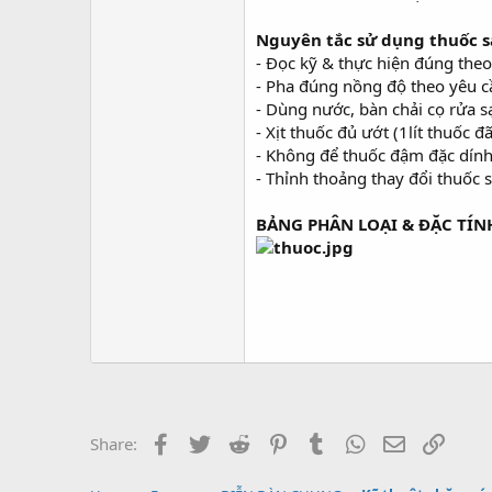
Nguyên tắc sử dụng thuốc s
- Đọc kỹ & thực hiện đúng the
- Pha đúng nồng độ theo yêu c
- Dùng nước, bàn chải cọ rửa 
- Xịt thuốc đủ ướt (1lít thuốc đ
- Không để thuốc đậm đặc dính
- Thỉnh thoảng thay đổi thuốc s
BẢNG PHÂN LOẠI & ĐẶC TÍN
Facebook
Twitter
Reddit
Pinterest
Tumblr
WhatsApp
Email
Link
Share: