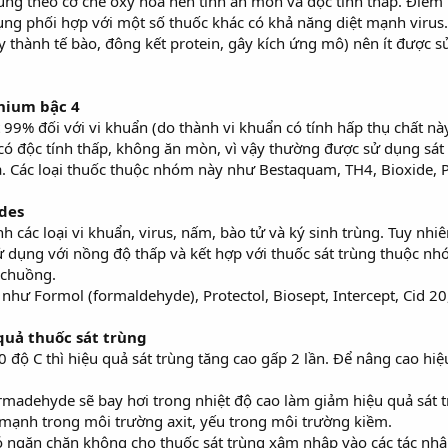
ùng theo cơ chế oxy hóa nên tính ăn mòn và độc tính thấp. Điểm 
ụng phối hợp với một số thuốc khác có khả năng diệt mạnh virus
y thành tế bào, đông kết protein, gây kích ứng mô) nên ít được 
nium bậc 4
9% đối với vi khuẩn (do thành vi khuẩn có tính hấp thụ chất này 
ó độc tính thấp, không ăn mòn, vì vậy thường được sử dụng sát 
ạ. Các loại thuốc thuộc nhóm này như Bestaquam, TH4, Bioxide,
des
h các loại vi khuẩn, virus, nấm, bào tử và ký sinh trùng. Tuy nhi
ử dụng với nồng độ thấp và kết hợp với thuốc sát trùng thuộc n
 chuồng.
như Formol (formaldehyde), Protectol, Biosept, Intercept, Cid 20
quả thuốc sát trùng
0 độ C thì hiệu quả sát trùng tăng cao gấp 2 lần. Để nâng cao hiệ
formadehyde sẽ bay hơi trong nhiệt độ cao làm giảm hiệu quả sát 
mạnh trong môi trường axit, yếu trong môi trường kiềm.
 nó ngăn chặn không cho thuốc sát trùng xâm nhập vào các tác nh