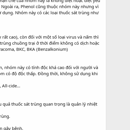
hạn chế của nhóm này là không diệt hoặc diệt yếu
. Ngoài ra, Phenol cũng thuộc nhóm này nhưng vì
sử dụng. Nhóm này có các loại thuốc sát trùng như
rất cao), còn đối với một số loại virus và nấm thì
trùng chuồng trại ở thời điểm không có dịch hoặc
 Pacoma, BKC, BKA (Benzalkonium)
ên, nhóm này có tính độc khá cao đối với người và
hóm có độ độc thấp. Đồng thời, không sử dụng khi
, All-cide…
u quả thuốc sát trùng quan trọng là quản lý nhiệt
trùng.
ân gây bệnh.