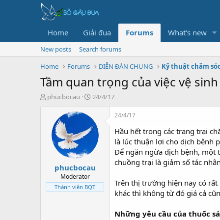
Home
Giải đua
Forums
What's new
New posts
Search forums
Home
Forums
DIỄN ĐÀN CHUNG
Kỹ thuật chăm só
Tầm quan trọng của việc vệ sinh
T
N
phucbocau
24/4/17
h
g
r
à
24/4/17
e
y
Hầu hết trong các trang trại c
a
g
d
ử
là lúc thuận lợi cho dịch bệnh p
s
i
Để ngăn ngừa dịch bệnh, một tr
t
chuồng trại là giảm số tác nhâ
phucbocau
a
r
Moderator
Trên thị trường hiện nay có rất
t
Thành viên BQT
khác thì không từ đó giá cả cũ
e
r
Những yêu cầu của thuốc sá