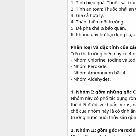
1. Tính hiệu quả: Thuốc sát tr
2. Tính an toàn: Thuốc phải an
3. Giá cả hợp lý.
4. Thân thiện môi trường.
5. Dễ pha chế & bảo quản.
6. Không gây hư hại dụng cụ, c
Phân loại và đặc tính của các
Trên thị trường hiện nay có 4 
- Nhóm Chlorine, Iodine và Io
- Nhóm Peroxide.
- Nhóm Ammonium bậc 4.
- Nhóm Aldehydes.
1. Nhóm I: gồm những gốc Ch
Nhóm này có phổ tác dụng rộng
thể diệt được vi khuẩn, virus,
chế của nhóm này là có tính ăn
trường nước nuôi thủy sản gồm
2. Nhóm II: gồm gốc Peroxi