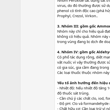
Nhóm Peroxide tác dụng sát tr
virus, do đó thường được sử d
phenol có tính độc cao (phá hủ
Prophyl, Crezol, Virkon..
3. Nhóm III: gồm gốc Ammo
Nhóm này chỉ cho hiệu quả đạt 9
không có hiệu quả. Nhóm này c
trong vùng đang bị dịch đe do
4. Nhóm IV: gồm gốc Aldehy
Có phổ tác dụng rộng, diệt mạn
vật nuôi; vì vậy thường được s
có gia súc, gia cầm đang trong
Các loại thuốc thuộc nhóm này 
Yếu tố ảnh hưởng đến hiệu 
- Nhiệt độ: Nếu nhiệt độ tăng 1
độ thuốc sát trùng.
- Cần chú ý các chất clo, iod, 
- Độ pH: Clo và formandehyde 
- Chất hữu cơ: Cần loại trừ vì