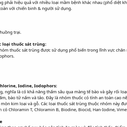
ùng phải hiệu quả với nhiều loại mầm bệnh khác nhau (phổ diệt k
 toàn với chiến binh & người sử dụng.
huồng trại.
 loại thuốc sát trùng:
nhóm thuốc sát trùng được sử dụng phổ biến trong lĩnh vực chăn 
dophors.
lorine, Iodine, Iodophors:
, nghĩa là có khả năng thấm sâu qua màng tế bào và gây rối loạ
 nấm, bào tử nấm và tảo. Đây là nhóm thuốc có tính an toàn cao
 mòn kim loại và gỗ. Các loại thuốc sát trùng thuộc nhóm này đ
 có Chloramin T, Chloramin B, Biodine, Biocid, Han-Iodine, Vime
de