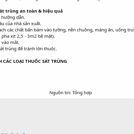
át trùng an toàn & hiệu quả
o hướng dẫn.
ầu của nhà sản xuất.
sạch các chất bẩn bám vào tường, nền chuồng, máng ăn, uống trư
ã pha xịt 2,5 - 3m2 bề mặt).
 vào mắt.
át trùng để tránh lờn thuốc.
H CÁC LOẠI THUỐC SÁT TRÙNG
Nguồn tin: Tổng hợp​