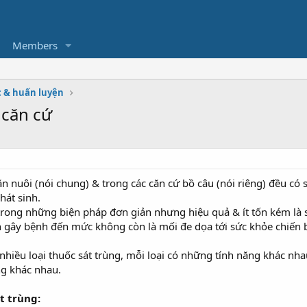
Members
c & huấn luyện
 căn cứ
hăn nuôi (nói chung) & trong các căn cứ bồ câu (nói riêng) đều c
hát sinh.
ong những biện pháp đơn giản nhưng hiệu quả & ít tốn kém là sá
n gây bệnh đến mức không còn là mối đe dọa tới sức khỏe chiến bin
 nhiều loại thuốc sát trùng, mỗi loại có những tính năng khác nhau
ng khác nhau.
t trùng: