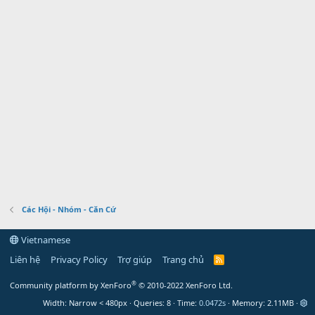
Các Hội - Nhóm - Căn Cứ
Vietnamese
Liên hệ
Privacy Policy
Trợ giúp
Trang chủ
R
S
S
®
Community platform by XenForo
© 2010-2022 XenForo Ltd.
Width
Queries
8
Time
0.0472s
Memory
2.11MB