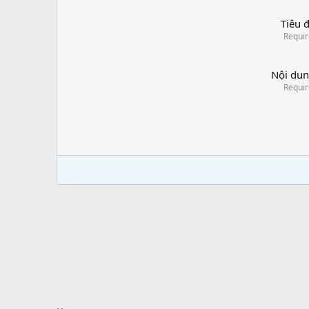
Tiêu 
Requi
Nội du
Requi