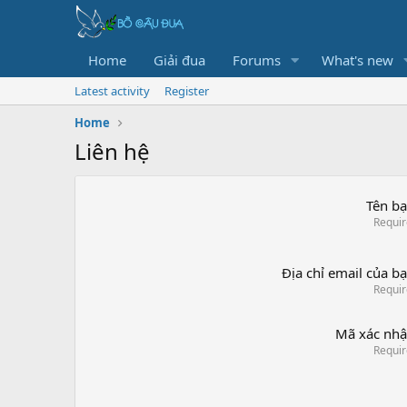
Home
Giải đua
Forums
What's new
Latest activity
Register
Home
Liên hệ
Tên b
Requi
Địa chỉ email của b
Requi
Mã xác nh
Requi