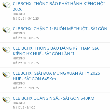
CLBBCHX: THÔNG BÁO PHÁT HÀNH KIỀNG HỘI
2026
HBCĐHX
Trả lời
51
5/10/25
CLBBCHX: CHẶNG 1: BUÔN MÊ THUỘT - SÀI GÒN
HBCĐHX
Trả lời
50
30/9/25
CLB BCHX: THÔNG BÁO ĐĂNG KÝ THAM GIA
KIỀNG HX HUẾ - SÀI GÒN LẦN II
HBCĐHX
Trả lời
30
13/3/25
CLBBCHX: GIẢI ĐUA MỪNG XUÂN ẤT TỴ 2025
HUẾ - SÀI GÒN 645Km
HBCĐHX
Trả lời
32
20/1/25
CLB BCHX QUẢNG NGÃI - SÀI GÒN 540KM
HBCĐHX
Trả lời
2
8/1/25