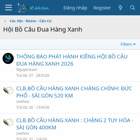
Đăng nhập
Register
Các Hội - Nhóm - Căn Cứ
Hội Bồ Câu Đua Hàng Xanh
Filters
THÔNG BÁO PHÁT HÀNH KIỀNG HỘI BỒ CÂU
ĐUA HÀNG XANH 2026
Nguyenluan
Trả lời
37
28/5/26
CLB.BỒ CẦU HÀNG XANH CHẶNG CHÍNH: ĐỨC
PHỔ - SÀI GÒN 520 KM
Leehou
Trả lời
30
13/4/26
CLB.BỒ CÂU HÀNG XANH : CHẶNG 2 TUY HÒA -
SÀI GÒN 400KM
Leehou
Trả lời
31
1/4/26