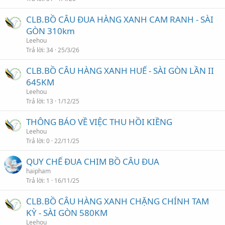
CLB.BỒ CÂU ĐUA HÀNG XANH CAM RANH - SÀI
GÒN 310km
Leehou
Trả lời
34
25/3/26
CLB.BỒ CÂU HÀNG XANH HUẾ - SÀI GÒN LẦN II
645KM
Leehou
Trả lời
13
1/12/25
THÔNG BÁO VỀ VIỆC THU HỒI KIỀNG
Leehou
Trả lời
0
22/11/25
QUY CHẾ ĐUA CHIM BỒ CÂU ĐUA
haipham
Trả lời
1
16/11/25
CLB.BỒ CÂU HÀNG XANH CHẶNG CHÍNH TAM
KỲ - SÀI GÒN 580KM
Leehou