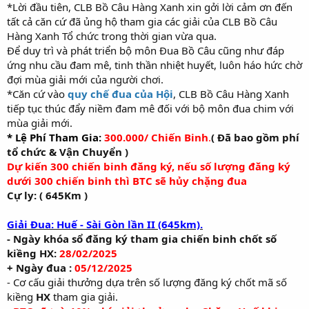
*Lời đầu tiên, CLB Bồ Câu Hàng Xanh xin gởi lời cảm ơn đến
tất cả căn cứ đã ủng hộ tham gia các giải của CLB Bồ Câu
Hàng Xanh Tổ chức trong thời gian vừa qua.
Để duy trì và phát triển bộ môn Đua Bồ Câu cũng như đáp
ứng nhu cầu đam mê, tinh thần nhiệt huyết, luôn háo hức chờ
đợi mùa giải mới của người chơi.
*Căn cứ vào
quy chế đua của Hội
, CLB Bồ Câu Hàng Xanh
tiếp tục thúc đẩy niềm đam mê đối với bộ môn đua chim với
mùa giải mới.
* Lệ Phí Tham Gia:
300.000/ Chiến Binh
.
( Đã bao gồm phí
tổ chức & Vận Chuyển )
Dự kiến 300 chiến binh đăng ký, nếu số lượng đăng ký
dưới 300 chiến binh thì BTC sẽ hủy chặng đua
Cự ly: ( 645Km )
Giải Đua: Huế - Sài Gòn lần II (645km).
- Ngày khóa sổ đăng ký tham gia chiến binh chốt số
kiềng HX:
28/02/2025
+ Ngày đua :
05/12/2025
- Cơ cấu giải thưởng dựa trên số lượng đăng ký chốt mã số
kiềng
HX
tham gia giải.