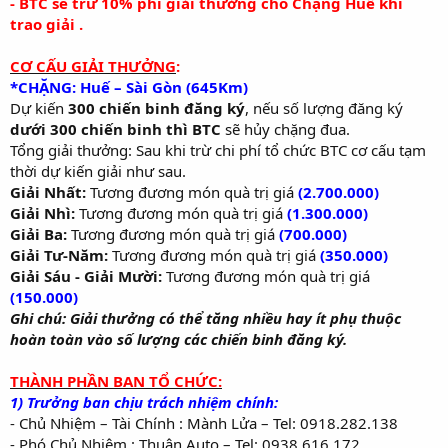
- BTC sẽ trừ 10% phí giải thưởng cho Chặng Huế khi
trao giải .
CƠ CẤU GIẢI THƯỞNG
:
*CHẶNG: Huế – Sài Gòn (645Km)
Dự kiến
300 chiến binh đăng ký
, nếu số lượng đăng ký
dưới 300 chiến binh thì BTC
sẽ hủy chặng đua.
Tổng giải thưởng: Sau khi trừ chi phí tổ chức BTC cơ cấu tạm
thời dự kiến giải như sau.
Giải Nhất:
Tương đương món quà trị giá
(2.700.000)
Giải Nhì:
Tương đương món quà trị giá
(1.300.000)
Giải Ba:
Tương đương món quà trị giá
(700.000)
Giải Tư-Năm:
Tương đương món quà trị giá
(350.000)
Giải Sáu - Giải Mười:
Tương đương món quà trị giá
(150.000)
Ghi chú: Giải thưởng có thể tăng nhiều hay ít phụ thuộc
hoàn toàn vào số lượng các chiến binh đăng ký.
THÀNH PHẦN BAN TỔ CHỨC:
1) Trưởng ban chịu trách nhiệm chính:
- Chủ Nhiệm – Tài Chính : Mành Lửa – Tel: 0918.282.138
- Phó Chủ Nhiệm : Thuận Auto – Tel: 0938.616.172