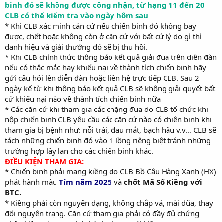
binh đó sẽ không được công nhận, từ hạng 11 đến 20
CLB có thể kiểm tra vào ngày hôm sau
* Khi CLB xác minh căn cứ nếu chiến binh đó không bay
được, chết hoặc không còn ở căn cứ với bất cứ lý do gì thì
danh hiệu và giải thưởng đó sẽ bị thu hồi.
* Khi CLB chính thức thông báo kết quả giải đua trên diễn đàn
nếu có thắc mắc hay khiếu nại về thành tích chiến binh hãy
gửi câu hỏi lên diễn đàn hoặc liên hệ trực tiếp CLB. Sau 2
ngày kể từ khi thông báo kết quả CLB sẽ không giải quyết bất
cứ khiếu nại nào về thành tích chiến binh nữa
* Các căn cứ khi tham gia các chặng đua do CLB tổ chức khi
nộp chiến binh CLB yêu cầu các căn cứ nào có chiên binh khi
tham gia bị bệnh như: nỗi trái, đau mắt, bạch hầu v.v… CLB sẽ
tách những chiến binh đó vào 1 lồng riêng biệt tránh những
trường hợp lây lan cho các chiến binh khác.
ĐIỀU KIỆN THAM GIA:
* Chiến binh phải mang kiềng do CLB Bồ Câu Hàng Xanh (HX)
phát hành màu
Tím năm 2025
và
chốt Mã Số Kiềng với
BTC.
* Kiềng phải còn nguyên dạng, không chắp vá, mài dũa, thay
đổi nguyên trạng. Căn cứ tham gia phải có đầy đủ chứng