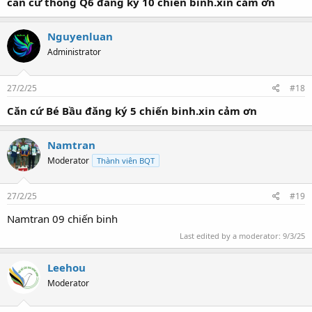
căn cứ thông Q6 đăng ký 10 chiến binh.xin cảm ơn
Nguyenluan
Administrator
27/2/25
#18
Căn cứ Bé Bầu đăng ký 5 chiến binh.xin cảm ơn
Namtran
Moderator
Thành viên BQT
27/2/25
#19
Namtran 09 chiến binh
Last edited by a moderator:
9/3/25
Leehou
Moderator