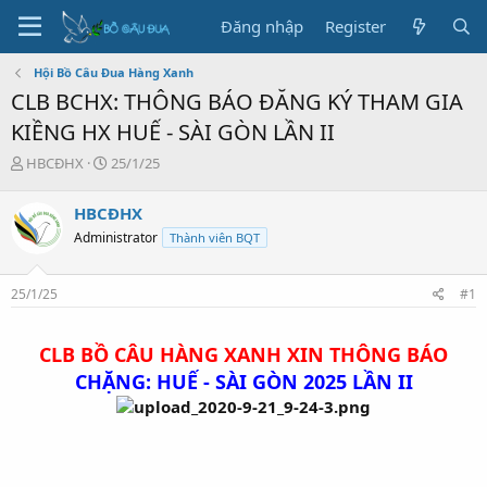
Đăng nhập
Register
Hội Bồ Câu Đua Hàng Xanh
CLB BCHX: THÔNG BÁO ĐĂNG KÝ THAM GIA
KIỀNG HX HUẾ - SÀI GÒN LẦN II
T
N
HBCĐHX
25/1/25
h
g
r
à
HBCĐHX
e
y
Administrator
Thành viên BQT
a
g
d
ử
s
i
25/1/25
#1
t
a
r
CLB BỒ CÂU HÀNG XANH XIN THÔNG BÁO
t
e
CHẶNG: HUẾ - SÀI GÒN 2025 LẦN II
r