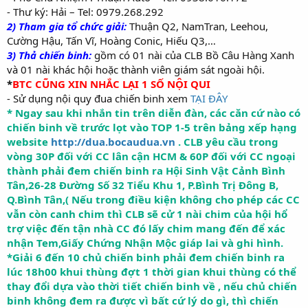
- Thư ký: Hải – Tel: 0979.268.292
2) Tham gia tổ chức giải:
Thuận Q2, NamTran, Leehou,
Cường Hậu, Tấn Vĩ, Hoàng Conic, Hiếu Q3,…
3) Thả chiến binh:
gồm có 01 nài của CLB Bồ Câu Hàng Xanh
và 01 nài khác hội hoặc thành viên giám sát ngoài hội.
*
BTC CŨNG XIN NHẮC LẠI 1 SỐ NỘI QUI
- Sử dụng nội quy đua chiến binh xem
TẠI ĐÂY
* Ngay sau khi nhắn tin trên diễn đàn, các căn cứ nào có
chiến binh về trước lọt vào TOP 1-5 trên bảng xếp hạng
website
http://dua.bocaudua.vn
. CLB yêu cầu trong
vòng 30P đối với CC lân cận HCM & 60P đối với CC ngoại
thành phải đem chiến binh ra Hội Sinh Vật Cảnh Bình
Tân,26-28 Đường Số 32 Tiểu Khu 1, P.Bình Trị Đông B,
Q.Bình Tân,( Nếu trong điều kiện không cho phép các CC
vẫn còn canh chim thì CLB sẽ cử 1 nài chim của hội hổ
trợ việc đến tận nhà CC đó lấy chim mang đến để xác
nhận Tem,Giấy Chứng Nhận Mộc giáp lai và ghi hình.
*Giải 6 đến 10 chủ chiến binh phải đem chiến binh ra
lúc 18h00 khui thùng đợt 1 thời gian khui thùng có thể
thay đổi dựa vào thời tiết chiến binh về , nếu chủ chiến
binh không đem ra được vì bất cứ lý do gì, thì chiến