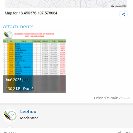
Attachments
huế 2025.png
130,2 KB · Đọc: 6
Chỉnh sửa cuối:
2/12/25
Leehou
Moderator