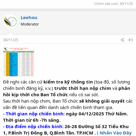
Chỉnh sửa cuối:
30/11/25
Leehou
Moderator
30/11/25
#3
Đề nghị các căn cứ
kiểm tra kỹ thông tin
(tọa độ, số lượng
chiến binh đăng ký, v.v.)
trước thời hạn nộp chim
và
phản
hồi kịp thời cho Ban Tổ chức
nếu có sai sót.
Sau thời hạn nộp chim, Ban Tổ chức
sẽ không giải quyết
các
vấn đề liên quan đến danh sách chiến binh tham gia.
- Thời gian nộp chiến binh:
ngày 04/12/2025 Thứ Năm.
Thời gian từ 6h -7h sáng.
- Địa điểm nộp chiến binh:
26-28 Đường Số 32 Tiểu Khu
1, P.Bình Trị Đông B, Q.Bình Tân. TP.HCM .
( Nhấn Vào Đây