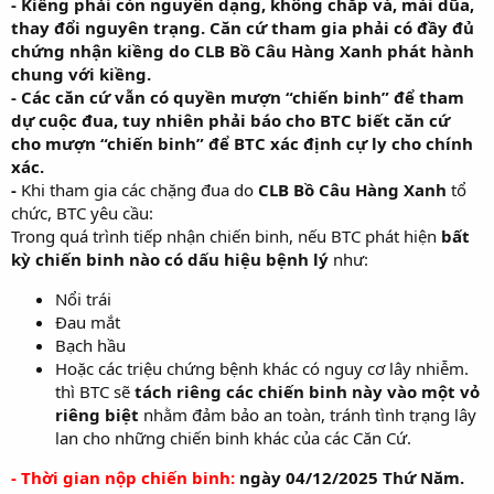
- Kiềng phải còn nguyên dạng, không chắp vá, mài dũa,
thay đổi nguyên trạng. Căn cứ tham gia phải có đầy đủ
chứng nhận kiềng do CLB Bồ Câu Hàng Xanh phát hành
chung với kiềng.
- Các căn cứ vẫn có quyền mượn “chiến binh” để tham
dự cuộc đua, tuy nhiên phải báo cho BTC biết căn cứ
cho mượn “chiến binh” để BTC xác định cự ly cho chính
xác.
-
Khi tham gia các chặng đua do
CLB Bồ Câu Hàng Xanh
tổ
chức, BTC yêu cầu:
Trong quá trình tiếp nhận chiến binh, nếu BTC phát hiện
bất
kỳ chiến binh nào có dấu hiệu bệnh lý
như:
Nổi trái
Đau mắt
Bạch hầu
Hoặc các triệu chứng bệnh khác có nguy cơ lây nhiễm.
thì BTC sẽ
tách riêng các chiến binh này vào một vỏ
riêng biệt
nhằm đảm bảo an toàn, tránh tình trạng lây
lan cho những chiến binh khác của các Căn Cứ.
- Thời gian nộp chiến binh:
ngày 04/12/2025 Thứ Năm.