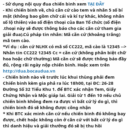
- Sử dụng nội quy đua chiến binh xem
TẠI ĐÂY
- Khi chiến binh về, chủ căn cứ cào tem và nhắn 5 số bí
mật (không bao gồm chữ cái và kí tự khác, không nhắn
số lộ thiên) vào số điện thoại của Ban Tổ chức (số điện
.thoại này sẽ được thông báo cho các căn cứ tham gia
giải đua).Cú pháp tin nhắn: Mã căn cứ (khoảng trắng)
mã tem cào.
*Ví dụ : căn cứ NLHX có mã số CC222, mã cào là 12345 -->
Nhắn tin CC222 12345 Cc = căn cứ (không phân biệt chữ
hoa hoặc chữ thường) Mã căn cứ sẽ được thông báo đầy
đủ, rộng rãi ngày nộp chiến binh. Hoặc xem trên
http://dua.bocaudua.vn
- Chiến binh nào về trước lúc khui thùng phải đem
Chiến binh kèm gia phả ra lúc 18h00, tại ĐC: 26-28
Đường Số 32 Tiểu Khu 1. để BTC xác nhận Tem, Giấy
Chứng Nhận và Mộc giáp lai. Giải từ 1 đến 10 nếu chủ
chiến binh không đem ra được vì bất cứ lý do gì, thì
chiến binh đó sẽ không được công nhận
* Khi BTC xác minh căn cứ nếu chiến binh đó không bay
được, chết hoặc không còn ở căn cứ với bất cứ lý do gì
thì danh hiệu và giải thưởng đó sẽ bị thu hồi