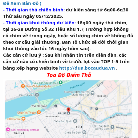
Để Xem Bản Đồ )
- Thời gian thả chiến binh:
dự kiến sáng từ 6g00-6g30
Thứ Sáu ngày 05/12/2025.
- Thời gian khui thùng dự kiến:
18g00 ngày thả chim,
tại 26-28 Đường Số 32 Tiểu Khu 1. ( Trường hợp không
có chim về trong ngày, hoặc số lượng chim về không đủ
theo cơ cấu giải thưởng, Ban Tổ Chức sẽ dời thời gian
khui thùng vào lúc 16 ngày hôm sau).
Các căn cứ lưu ý : Sau khi nhắn tin trên diễn đàn, các
căn cứ nào có chiến binh về trước lọt vào TOP 1-5 trên
bảng xếp hạng website
http://dua.bocaudua.vn
.
Tọa Độ Điểm Thả