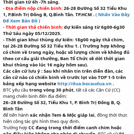
Thời gian từ 6h -7h sáng.
- Địa điểm nộp chiến binh:
26-28 Đường Số 32 Tiểu Khu
1, P.Bình Trị Đông B, Q.Bình Tân. TP.HCM .
( Nhấn Vào Đây
Để Xem Bản Đồ )
- Thời gian thả chiến binh:
dự kiến sáng từ 6g00-6g30
Thứ Sáu ngày 05/12/2025.
- Thời gian khui thùng dự kiến: 18g00 ngày thả chim,
tại 26-28 Đường Số 32 Tiểu Khu 1. ( Trường hợp không
có chim về trong ngày, hoặc số lượng chim về không đủ
theo cơ cấu giải thưởng, Ban Tổ Chức sẽ dời thời gian
khui thùng vào lúc 16 ngày hôm sau).
Các căn cứ lưu ý : Sau khi nhắn tin trên diễn đàn, các
căn cứ nào có chiến binh về trước lọt vào TOP 1-5 trên
bảng xếp hạng website
http://dua.bocaudua.vn
.
BTC yêu cầu
trong vòng 30 phút
, tất cả các Căn Cứ (CC)
mang chiến binh đến địa điểm:
26–28 Đường Số 32, Tiểu Khu 1, P. Bình Trị Đông B, Q.
Bình Tân
để tiến hành
xác nhận Tem & Mộc giáp lai
, đồng thời thực
hiện công tác ghi hình theo quy định.
Trường hợp
CC đang trong thời điểm canh chim hoặc
gặp điều kiện không cho phép di chuyển
, BTC sẽ cử
01