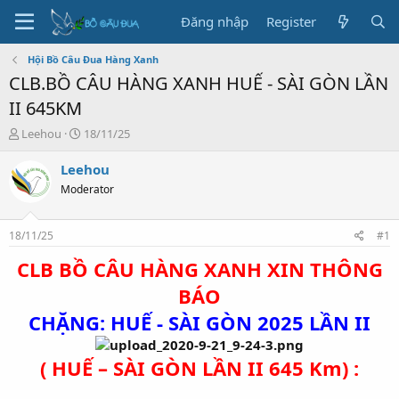
Đăng nhập
Register
Hội Bồ Câu Đua Hàng Xanh
CLB.BỒ CÂU HÀNG XANH HUẾ - SÀI GÒN LẦN
II 645KM
T
N
Leehou
18/11/25
h
g
r
à
Leehou
e
y
Moderator
a
g
d
ử
s
i
18/11/25
#1
t
a
CLB BỒ CÂU HÀNG XANH XIN THÔNG
r
BÁO
t
e
CHẶNG: HUẾ - SÀI GÒN 2025 LẦN II
r
( HUẾ – SÀI GÒN LẦN II 645 Km) :