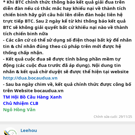
* Khi BTC chính thức thông báo kết quả giải đua trên
diễn đàn nếu có thắc mắc hay khiếu nại về thành tích
chiến binh hãy gửi câu hỏi lên diễn đàn hoặc liên hệ
trực tiếp BTC. Sau 2 ngày kể từ khi thông báo kết quả
BTC sẽ không giải quyết bất cứ khiếu nại nào về thành
tích chiến binh nữa
- Các căn cứ có thể sử dụng số điện thoại bất kỳ để nhắn
tin & chỉ nhắn đúng theo cú pháp trên mới được hệ
thống chấp nhận.
- Kết quả cuộc đua sẽ được tính bằng phần mềm tự
động (các cuộc đua trước đã áp dụng). Nội dung tin
nhắn & kết quả chờ duyệt sẽ được thể hiện tại website
http://dua.bocaudua.vn
- Sau ba ngày chim về, kết quả chính thức được công bố
trên Website bocaudua.vn
TM Hội Bồ Câu Hàng Xanh
Chủ Nhiệm CLB
Ngô Hồng Văn
Chỉnh sửa cuối:
29/11/25
Leehou