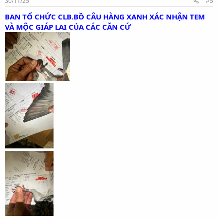
30/11/25
#5
BAN TỔ CHỨC CLB.BỒ CÂU HÀNG XANH XÁC NHẬN TEM
VÀ MỘC GIÁP LAI CỦA CÁC CĂN CỨ