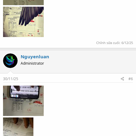
Chỉnh sửa cuối:
6/12/25
Nguyenluan
Administrator
30/11/25
#6