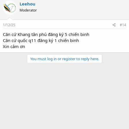
Leehou
Moderator
1/12/25
#14
Căn cứ Khang tân phú đăng ký 5 chiến binh
Căn cứ quốc q11 đăng ký 1 chiến binh
Xin cảm ơn
You must log in or register to reply here.
Facebook
Twitter
Reddit
Pinterest
Tumblr
WhatsApp
Email
Link
Share:
Hội Bồ Câu Đua Hàng Xanh
Vietnamese
Liên hệ
Privacy Policy
Trợ giúp
Trang chủ
R
S
S
®
Community platform by XenForo
© 2010-2022 XenForo Ltd.
Width
Queries
9
Time
0.1099s
Memory
2.68MB