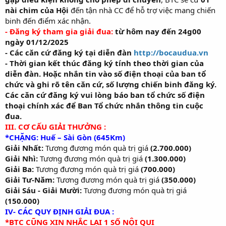
nài chim của Hội
đến tận nhà CC để hỗ trợ việc mang chiến
binh đến điểm xác nhận.
- Đăng ký tham gia giải đua:
từ hôm nay đến 24g00
ngày 01/12/2025
- Các căn cứ đăng ký tại diễn đàn
http://bocaudua.vn
- Thời gian kết thúc đăng ký tính theo thời gian của
diễn đàn. Hoặc nhắn tin vào số điện thoại của ban tổ
chức và ghi rõ tên căn cứ, số lượng chiến binh đăng ký.
Các căn cứ đăng ký vui lòng báo ban tổ chức số điện
thoại chính xác để Ban Tổ chức nhắn thông tin cuộc
đua.
III. CƠ CẤU GIẢI THƯỞNG :
*CHẶNG: Huế – Sài Gòn (645Km)
Giải Nhất:
Tương đương món quà trị giá
(2.700.000)
Giải Nhì:
Tương đương món quà trị giá
(1.300.000)
Giải Ba:
Tương đương món quà trị giá
(700.000)
Giải Tư-Năm:
Tương đương món quà trị giá
(350.000)
Giải Sáu - Giải Mười:
Tương đương món quà trị giá
(150.000)
IV- CÁC QUY ĐỊNH GIẢI ĐUA :
*BTC CŨNG XIN NHẮC LẠI 1 SỐ NỘI QUI